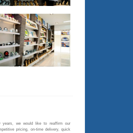
0 years, we would like to reaffirm our
titive pricing, on-time delivery, quick