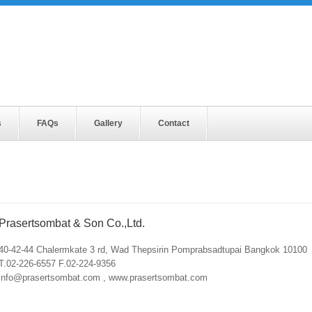
s
FAQs
Gallery
Contact
Prasertsombat & Son Co.,Ltd.
40-42-44 Chalermkate 3 rd, Wad Thepsirin Pomprabsadtupai Bangkok 10100
T.02-226-6557 F.02-224-9356
info@prasertsombat.com , www.prasertsombat.com