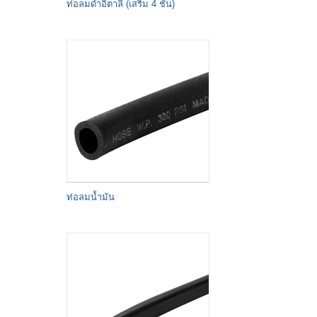
ท่อลมดำอิตาลี (เสริม 4 ชั้น)
ท่อลมน้ำมัน