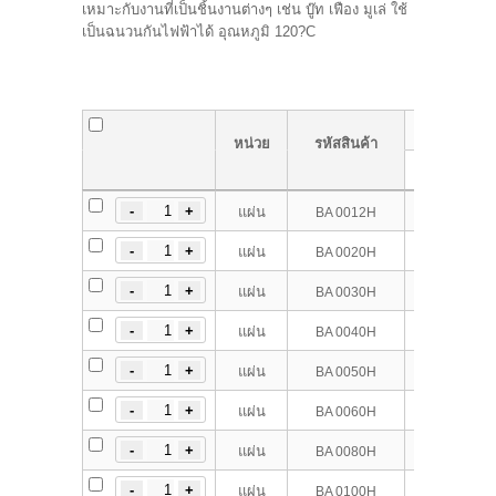
เหมาะกับงานที่เป็นชิ้นงานต่างๆ เช่น บู๊ท เฟือง มูเล่ ใช้
เป็นฉนวนกันไฟฟ้าได้ อุณหภูมิ 120?C
ขนาด
กว้
หน่วย
รหัสสินค้า
(mm.)
1
แผ่น
BA 0012H
2
แผ่น
BA 0020H
3
แผ่น
BA 0030H
4
แผ่น
BA 0040H
5
แผ่น
BA 0050H
6
แผ่น
BA 0060H
8
แผ่น
BA 0080H
10
แผ่น
BA 0100H