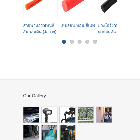
สายพานอุราเทนสี
เทปล่อน ท่อน สีแดง
ยางโอริงกันน้ำมันสี
PV
ส้มกลมตัน (Japan)
ดำกลมตัน
Our Gallery