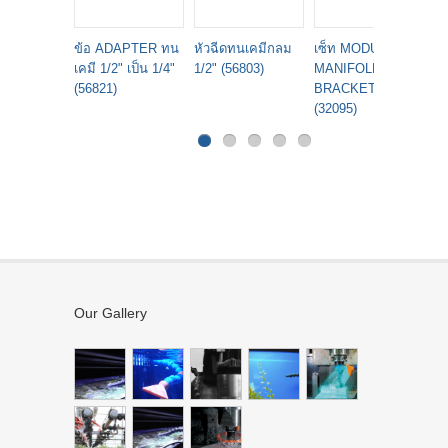
ข้อ ADAPTER ทน
หัวฉีดทนเคมีกลม
เซ็ท MODULAR
ข
เคมี 1/2" เป็น 1/4"
1/2" (56803)
MANIFOLD
จา
(56821)
BRACKET 1/2"
(5
(32095)
Our Gallery