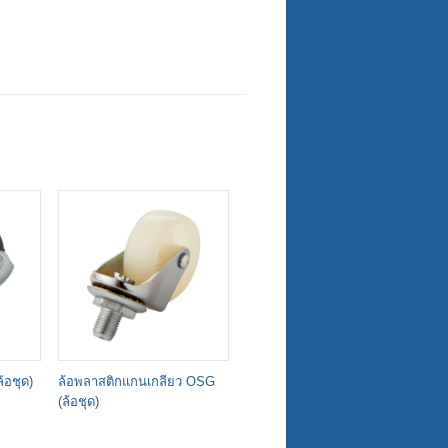
้อชุด)
ล้อพลาสติกแกนเกลียว OSG
ล้อพลาสติกแป้นหมุน OSG (ล้อ
ล้
(ล้อชุด)
ชุด)
OS