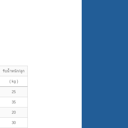
รับน้ำหนัก/ลูก
( kg )
25
35
20
30