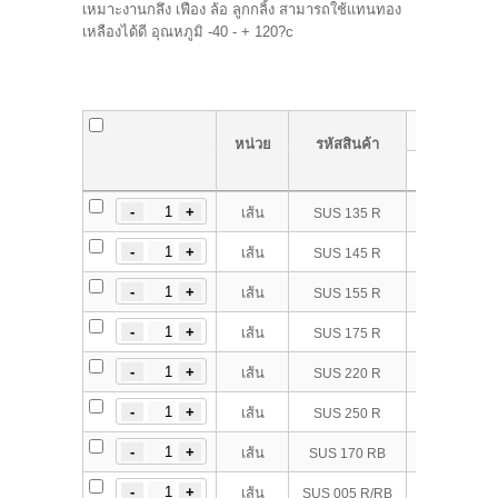
เหมาะงานกลึง เฟือง ล้อ ลูกกลิ้ง สามารถใช้แทนทอง
เหลืองได้ดี อุณหภูมิ -40 - + 120?c
เส้นผ่าศูนย
หน่วย
รหัสสินค้า
(OD.) (mm.) 
135 
เส้น
SUS 135 R
145 
เส้น
SUS 145 R
155 
เส้น
SUS 155 R
175 
เส้น
SUS 175 R
220 
เส้น
SUS 220 R
250 
เส้น
SUS 250 R
170 
เส้น
SUS 170 RB
5 x
เส้น
SUS 005 R/RB