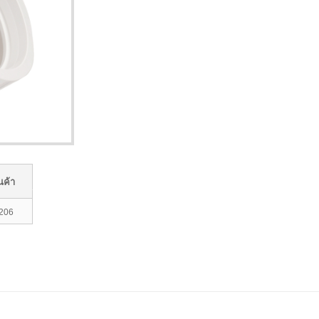
นค้า
206