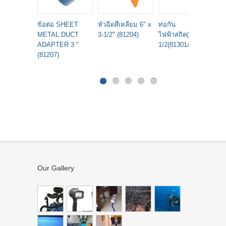
ข้อต่อ SHEET
หัวฉีดสี่เหลียม 6" x
ท่อกัน
ท
METAL DUCT
3-1/2" (81204)
ไฟฟ้าสถิต(ข้อ) 2-
V
ADAPTER 3 "
1/2(81301AS)
A
(81207)
M
(8
Our Gallery