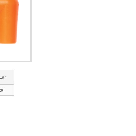
นค้า
28