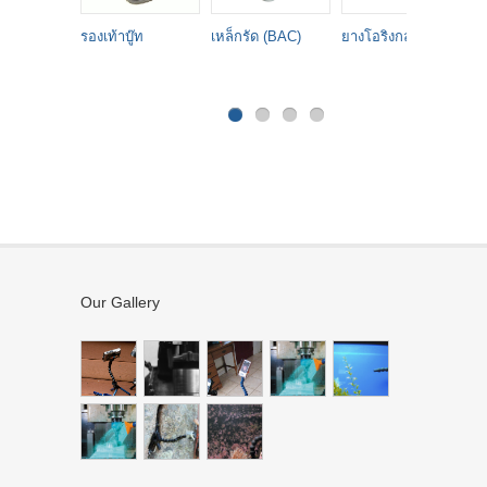
รองเท้าบู๊ท
เหล็กรัด (BAC)
ยางโอริงกล่อง
แว
สำ
ก
Our Gallery